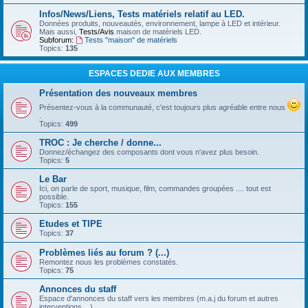
Infos/News/Liens, Tests matériels relatif au LED.
Données produits, nouveautés, environnement, lampe à LED et intérieur.
Mais aussi,
Tests/Avis
maison de matériels LED.
Subforum:
Tests "maison" de matériels
Topics:
135
ESPACES DEDIE AUX MEMBRES
Présentation des nouveaux membres
Présentez-vous à la communauté, c'est toujours plus agréable entre nous
.
Topics:
499
TROC : Je cherche / donne...
Donnez/échangez des composants dont vous n'avez plus besoin.
Topics:
5
Le Bar
Ici, on parle de sport, musique, film, commandes groupées .... tout est
possible.
Topics:
155
Etudes et TIPE
Topics:
37
Problèmes liés au forum ? (...)
Remontez nous les problèmes constatés.
Topics:
75
Annonces du staff
Espace d'annonces du staff vers les membres (m.a.j du forum et autres
interventions ...)