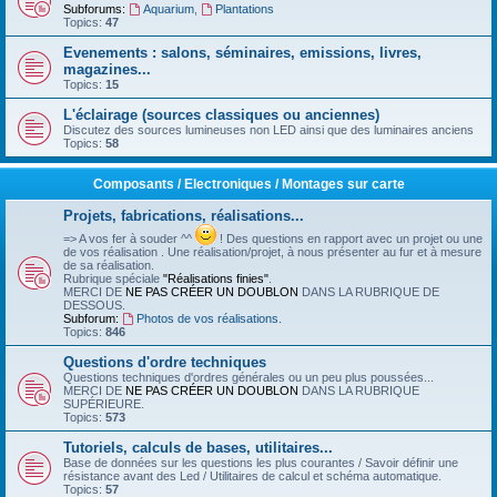
Subforums:
Aquarium
,
Plantations
Topics:
47
Evenements : salons, séminaires, emissions, livres,
magazines...
Topics:
15
L'éclairage (sources classiques ou anciennes)
Discutez des sources lumineuses non LED ainsi que des luminaires anciens
Topics:
58
Composants / Electroniques / Montages sur carte
Projets, fabrications, réalisations...
=> A vos fer à souder ^^
! Des questions en rapport avec un projet ou une
de vos réalisation . Une réalisation/projet, à nous présenter au fur et à mesure
de sa réalisation.
Rubrique spéciale
"Réalisations finies"
.
MERCI DE
NE PAS CRÉER UN DOUBLON
DANS LA RUBRIQUE DE
DESSOUS.
Subforum:
Photos de vos réalisations.
Topics:
846
Questions d'ordre techniques
Questions techniques d'ordres générales ou un peu plus poussées...
MERCI DE
NE PAS CRÉER UN DOUBLON
DANS LA RUBRIQUE
SUPÉRIEURE.
Topics:
573
Tutoriels, calculs de bases, utilitaires...
Base de données sur les questions les plus courantes / Savoir définir une
résistance avant des Led / Utilitaires de calcul et schéma automatique.
Topics:
57