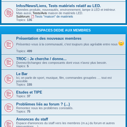
Infos/News/Liens, Tests matériels relatif au LED.
Données produits, nouveautés, environnement, lampe à LED et intérieur.
Mais aussi,
Tests/Avis
maison de matériels LED.
Subforum:
Tests "maison" de matériels
Topics:
135
ESPACES DEDIE AUX MEMBRES
Présentation des nouveaux membres
Présentez-vous à la communauté, c'est toujours plus agréable entre nous
.
Topics:
499
TROC : Je cherche / donne...
Donnez/échangez des composants dont vous n'avez plus besoin.
Topics:
5
Le Bar
Ici, on parle de sport, musique, film, commandes groupées .... tout est
possible.
Topics:
155
Etudes et TIPE
Topics:
37
Problèmes liés au forum ? (...)
Remontez nous les problèmes constatés.
Topics:
75
Annonces du staff
Espace d'annonces du staff vers les membres (m.a.j du forum et autres
interventions ...)