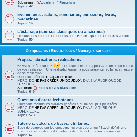
Subforums:
Aquarium
,
Plantations
Topics:
47
Evenements : salons, séminaires, emissions, livres,
magazines...
Topics:
15
L'éclairage (sources classiques ou anciennes)
Discutez des sources lumineuses non LED ainsi que des luminaires anciens
Topics:
58
Composants / Electroniques / Montages sur carte
Projets, fabrications, réalisations...
=> A vos fer à souder ^^
! Des questions en rapport avec un projet ou une
de vos réalisation . Une réalisation/projet, à nous présenter au fur et à mesure
de sa réalisation.
Rubrique spéciale
"Réalisations finies"
.
MERCI DE
NE PAS CRÉER UN DOUBLON
DANS LA RUBRIQUE DE
DESSOUS.
Subforum:
Photos de vos réalisations.
Topics:
846
Questions d'ordre techniques
Questions techniques d'ordres générales ou un peu plus poussées...
MERCI DE
NE PAS CRÉER UN DOUBLON
DANS LA RUBRIQUE
SUPÉRIEURE.
Topics:
573
Tutoriels, calculs de bases, utilitaires...
Base de données sur les questions les plus courantes / Savoir définir une
résistance avant des Led / Utilitaires de calcul et schéma automatique.
Topics:
57