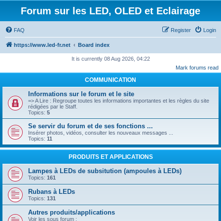
Forum sur les LED, OLED et Eclairage
FAQ
Register
Login
https://www.led-fr.net
Board index
It is currently 08 Aug 2026, 04:22
Mark forums read
COMMUNICATION
Informations sur le forum et le site
=> A Lire : Regroupe toutes les informations importantes et les règles du site
rédigées par le Staff.
Topics:
5
Se servir du forum et de ses fonctions ...
Insérer photos, vidéos, consulter les nouveaux messages ...
Topics:
11
PRODUITS ET APPLICATIONS
Lampes à LEDs de subsitution (ampoules à LEDs)
Topics:
161
Rubans à LEDs
Topics:
131
Autres produits/applications
Voir les sous forum :