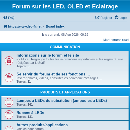
Forum sur les LED, OLED et Eclairage
FAQ
Register
Login
https://www.led-fr.net
Board index
It is currently 08 Aug 2026, 09:19
Mark forums read
COMMUNICATION
Informations sur le forum et le site
=> A Lire : Regroupe toutes les informations importantes et les règles du site
rédigées par le Staff.
Topics:
5
Se servir du forum et de ses fonctions ...
Insérer photos, vidéos, consulter les nouveaux messages ...
Topics:
11
PRODUITS ET APPLICATIONS
Lampes à LEDs de subsitution (ampoules à LEDs)
Topics:
161
Rubans à LEDs
Topics:
131
Autres produits/applications
Voir les sous forum :