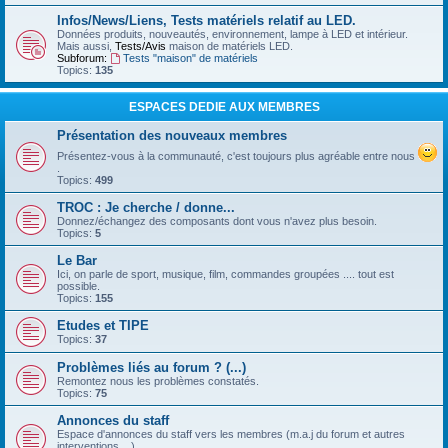
Infos/News/Liens, Tests matériels relatif au LED.
Données produits, nouveautés, environnement, lampe à LED et intérieur.
Mais aussi,
Tests/Avis
maison de matériels LED.
Subforum:
Tests "maison" de matériels
Topics:
135
ESPACES DEDIE AUX MEMBRES
Présentation des nouveaux membres
Présentez-vous à la communauté, c'est toujours plus agréable entre nous
.
Topics:
499
TROC : Je cherche / donne...
Donnez/échangez des composants dont vous n'avez plus besoin.
Topics:
5
Le Bar
Ici, on parle de sport, musique, film, commandes groupées .... tout est
possible.
Topics:
155
Etudes et TIPE
Topics:
37
Problèmes liés au forum ? (...)
Remontez nous les problèmes constatés.
Topics:
75
Annonces du staff
Espace d'annonces du staff vers les membres (m.a.j du forum et autres
interventions ...)