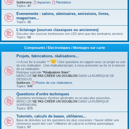
Subforums:
Aquarium
,
Plantations
Topics:
47
Evenements : salons, séminaires, emissions, livres,
magazines...
Topics:
15
L'éclairage (sources classiques ou anciennes)
Discutez des sources lumineuses non LED ainsi que des luminaires anciens
Topics:
58
Composants / Electroniques / Montages sur carte
Projets, fabrications, réalisations...
=> A vos fer à souder ^^
! Des questions en rapport avec un projet ou une
de vos réalisation . Une réalisation/projet, à nous présenter au fur et à mesure
de sa réalisation.
Rubrique spéciale
"Réalisations finies"
.
MERCI DE
NE PAS CRÉER UN DOUBLON
DANS LA RUBRIQUE DE
DESSOUS.
Subforum:
Photos de vos réalisations.
Topics:
846
Questions d'ordre techniques
Questions techniques d'ordres générales ou un peu plus poussées...
MERCI DE
NE PAS CRÉER UN DOUBLON
DANS LA RUBRIQUE
SUPÉRIEURE.
Topics:
573
Tutoriels, calculs de bases, utilitaires...
Base de données sur les questions les plus courantes / Savoir définir une
résistance avant des Led / Utilitaires de calcul et schéma automatique.
Topics:
57