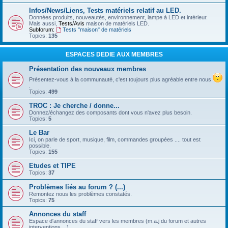
Infos/News/Liens, Tests matériels relatif au LED.
Données produits, nouveautés, environnement, lampe à LED et intérieur.
Mais aussi,
Tests/Avis
maison de matériels LED.
Subforum:
Tests "maison" de matériels
Topics:
135
ESPACES DEDIE AUX MEMBRES
Présentation des nouveaux membres
Présentez-vous à la communauté, c'est toujours plus agréable entre nous
.
Topics:
499
TROC : Je cherche / donne...
Donnez/échangez des composants dont vous n'avez plus besoin.
Topics:
5
Le Bar
Ici, on parle de sport, musique, film, commandes groupées .... tout est
possible.
Topics:
155
Etudes et TIPE
Topics:
37
Problèmes liés au forum ? (...)
Remontez nous les problèmes constatés.
Topics:
75
Annonces du staff
Espace d'annonces du staff vers les membres (m.a.j du forum et autres
interventions ...)