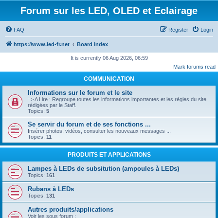
Forum sur les LED, OLED et Eclairage
FAQ
Register
Login
https://www.led-fr.net
Board index
It is currently 06 Aug 2026, 06:59
Mark forums read
COMMUNICATION
Informations sur le forum et le site
=> A Lire : Regroupe toutes les informations importantes et les règles du site
rédigées par le Staff.
Topics:
5
Se servir du forum et de ses fonctions ...
Insérer photos, vidéos, consulter les nouveaux messages ...
Topics:
11
PRODUITS ET APPLICATIONS
Lampes à LEDs de subsitution (ampoules à LEDs)
Topics:
161
Rubans à LEDs
Topics:
131
Autres produits/applications
Voir les sous forum :