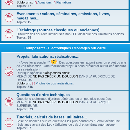
Subforums:
Aquarium
,
Plantations
Topics:
47
Evenements : salons, séminaires, emissions, livres,
magazines...
Topics:
15
L'éclairage (sources classiques ou anciennes)
Discutez des sources lumineuses non LED ainsi que des luminaires anciens
Topics:
58
Composants / Electroniques / Montages sur carte
Projets, fabrications, réalisations...
=> A vos fer à souder ^^
! Des questions en rapport avec un projet ou une
de vos réalisation . Une réalisation/projet, à nous présenter au fur et à mesure
de sa réalisation.
Rubrique spéciale
"Réalisations finies"
.
MERCI DE
NE PAS CRÉER UN DOUBLON
DANS LA RUBRIQUE DE
DESSOUS.
Subforum:
Photos de vos réalisations.
Topics:
846
Questions d'ordre techniques
Questions techniques d'ordres générales ou un peu plus poussées...
MERCI DE
NE PAS CRÉER UN DOUBLON
DANS LA RUBRIQUE
SUPÉRIEURE.
Topics:
573
Tutoriels, calculs de bases, utilitaires...
Base de données sur les questions les plus courantes / Savoir définir une
résistance avant des Led / Utilitaires de calcul et schéma automatique.
Topics:
57