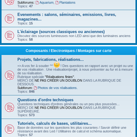
Subforums:
Aquarium
,
Plantations
Topics:
47
Evenements : salons, séminaires, emissions, livres,
magazines...
Topics:
15
L'éclairage (sources classiques ou anciennes)
Discutez des sources lumineuses non LED ainsi que des luminaires anciens
Topics:
58
Composants / Electroniques / Montages sur carte
Projets, fabrications, réalisations...
=> A vos fer à souder ^^
! Des questions en rapport avec un projet ou une
de vos réalisation . Une réalisation/projet, à nous présenter au fur et à mesure
de sa réalisation.
Rubrique spéciale
"Réalisations finies"
.
MERCI DE
NE PAS CRÉER UN DOUBLON
DANS LA RUBRIQUE DE
DESSOUS.
Subforum:
Photos de vos réalisations.
Topics:
846
Questions d'ordre techniques
Questions techniques d'ordres générales ou un peu plus poussées...
MERCI DE
NE PAS CRÉER UN DOUBLON
DANS LA RUBRIQUE
SUPÉRIEURE.
Topics:
573
Tutoriels, calculs de bases, utilitaires...
Base de données sur les questions les plus courantes / Savoir définir une
résistance avant des Led / Utilitaires de calcul et schéma automatique.
Topics:
57