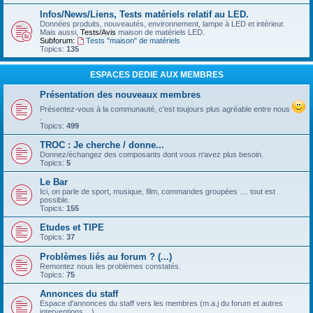
Infos/News/Liens, Tests matériels relatif au LED.
Données produits, nouveautés, environnement, lampe à LED et intérieur.
Mais aussi,
Tests/Avis
maison de matériels LED.
Subforum:
Tests "maison" de matériels
Topics:
135
ESPACES DEDIE AUX MEMBRES
Présentation des nouveaux membres
Présentez-vous à la communauté, c'est toujours plus agréable entre nous
.
Topics:
499
TROC : Je cherche / donne...
Donnez/échangez des composants dont vous n'avez plus besoin.
Topics:
5
Le Bar
Ici, on parle de sport, musique, film, commandes groupées .... tout est
possible.
Topics:
155
Etudes et TIPE
Topics:
37
Problèmes liés au forum ? (...)
Remontez nous les problèmes constatés.
Topics:
75
Annonces du staff
Espace d'annonces du staff vers les membres (m.a.j du forum et autres
interventions ...)