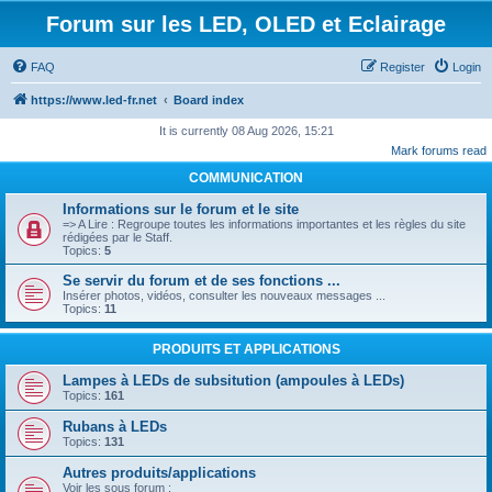
Forum sur les LED, OLED et Eclairage
FAQ
Register
Login
https://www.led-fr.net
Board index
It is currently 08 Aug 2026, 15:21
Mark forums read
COMMUNICATION
Informations sur le forum et le site
=> A Lire : Regroupe toutes les informations importantes et les règles du site
rédigées par le Staff.
Topics:
5
Se servir du forum et de ses fonctions ...
Insérer photos, vidéos, consulter les nouveaux messages ...
Topics:
11
PRODUITS ET APPLICATIONS
Lampes à LEDs de subsitution (ampoules à LEDs)
Topics:
161
Rubans à LEDs
Topics:
131
Autres produits/applications
Voir les sous forum :