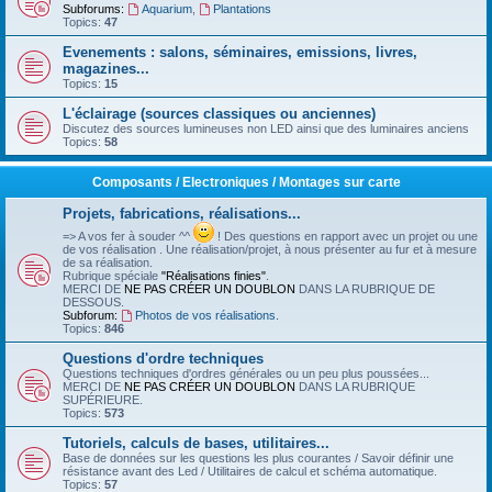
Subforums:
Aquarium
,
Plantations
Topics:
47
Evenements : salons, séminaires, emissions, livres,
magazines...
Topics:
15
L'éclairage (sources classiques ou anciennes)
Discutez des sources lumineuses non LED ainsi que des luminaires anciens
Topics:
58
Composants / Electroniques / Montages sur carte
Projets, fabrications, réalisations...
=> A vos fer à souder ^^
! Des questions en rapport avec un projet ou une
de vos réalisation . Une réalisation/projet, à nous présenter au fur et à mesure
de sa réalisation.
Rubrique spéciale
"Réalisations finies"
.
MERCI DE
NE PAS CRÉER UN DOUBLON
DANS LA RUBRIQUE DE
DESSOUS.
Subforum:
Photos de vos réalisations.
Topics:
846
Questions d'ordre techniques
Questions techniques d'ordres générales ou un peu plus poussées...
MERCI DE
NE PAS CRÉER UN DOUBLON
DANS LA RUBRIQUE
SUPÉRIEURE.
Topics:
573
Tutoriels, calculs de bases, utilitaires...
Base de données sur les questions les plus courantes / Savoir définir une
résistance avant des Led / Utilitaires de calcul et schéma automatique.
Topics:
57