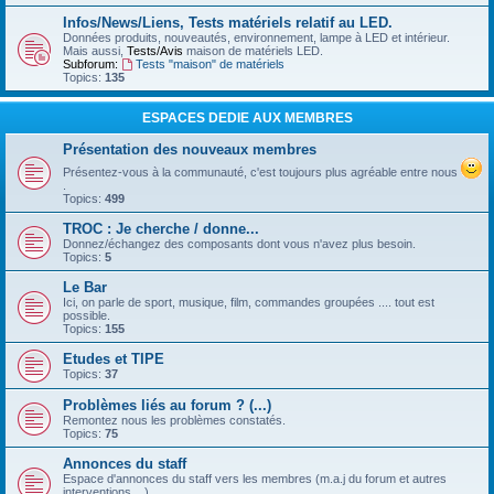
Infos/News/Liens, Tests matériels relatif au LED.
Données produits, nouveautés, environnement, lampe à LED et intérieur.
Mais aussi,
Tests/Avis
maison de matériels LED.
Subforum:
Tests "maison" de matériels
Topics:
135
ESPACES DEDIE AUX MEMBRES
Présentation des nouveaux membres
Présentez-vous à la communauté, c'est toujours plus agréable entre nous
.
Topics:
499
TROC : Je cherche / donne...
Donnez/échangez des composants dont vous n'avez plus besoin.
Topics:
5
Le Bar
Ici, on parle de sport, musique, film, commandes groupées .... tout est
possible.
Topics:
155
Etudes et TIPE
Topics:
37
Problèmes liés au forum ? (...)
Remontez nous les problèmes constatés.
Topics:
75
Annonces du staff
Espace d'annonces du staff vers les membres (m.a.j du forum et autres
interventions ...)