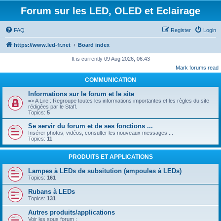
Forum sur les LED, OLED et Eclairage
FAQ
Register
Login
https://www.led-fr.net
Board index
It is currently 09 Aug 2026, 06:43
Mark forums read
COMMUNICATION
Informations sur le forum et le site
=> A Lire : Regroupe toutes les informations importantes et les règles du site
rédigées par le Staff.
Topics:
5
Se servir du forum et de ses fonctions ...
Insérer photos, vidéos, consulter les nouveaux messages ...
Topics:
11
PRODUITS ET APPLICATIONS
Lampes à LEDs de subsitution (ampoules à LEDs)
Topics:
161
Rubans à LEDs
Topics:
131
Autres produits/applications
Voir les sous forum :