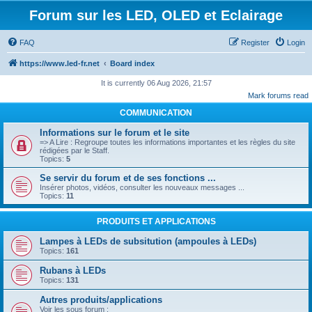
Forum sur les LED, OLED et Eclairage
FAQ
Register
Login
https://www.led-fr.net
Board index
It is currently 06 Aug 2026, 21:57
Mark forums read
COMMUNICATION
Informations sur le forum et le site
=> A Lire : Regroupe toutes les informations importantes et les règles du site
rédigées par le Staff.
Topics:
5
Se servir du forum et de ses fonctions ...
Insérer photos, vidéos, consulter les nouveaux messages ...
Topics:
11
PRODUITS ET APPLICATIONS
Lampes à LEDs de subsitution (ampoules à LEDs)
Topics:
161
Rubans à LEDs
Topics:
131
Autres produits/applications
Voir les sous forum :