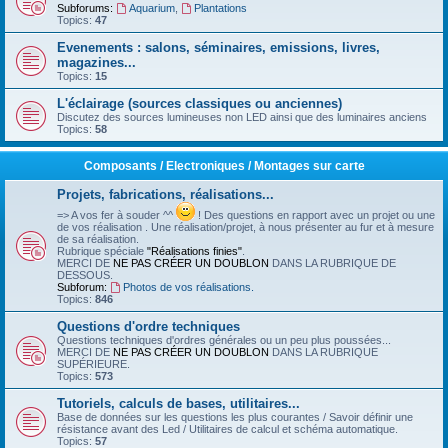
Subforums:
Aquarium
,
Plantations
Topics:
47
Evenements : salons, séminaires, emissions, livres,
magazines...
Topics:
15
L'éclairage (sources classiques ou anciennes)
Discutez des sources lumineuses non LED ainsi que des luminaires anciens
Topics:
58
Composants / Electroniques / Montages sur carte
Projets, fabrications, réalisations...
=> A vos fer à souder ^^
! Des questions en rapport avec un projet ou une
de vos réalisation . Une réalisation/projet, à nous présenter au fur et à mesure
de sa réalisation.
Rubrique spéciale
"Réalisations finies"
.
MERCI DE
NE PAS CRÉER UN DOUBLON
DANS LA RUBRIQUE DE
DESSOUS.
Subforum:
Photos de vos réalisations.
Topics:
846
Questions d'ordre techniques
Questions techniques d'ordres générales ou un peu plus poussées...
MERCI DE
NE PAS CRÉER UN DOUBLON
DANS LA RUBRIQUE
SUPÉRIEURE.
Topics:
573
Tutoriels, calculs de bases, utilitaires...
Base de données sur les questions les plus courantes / Savoir définir une
résistance avant des Led / Utilitaires de calcul et schéma automatique.
Topics:
57