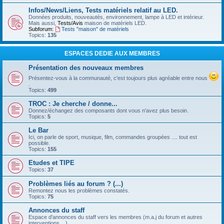
Infos/News/Liens, Tests matériels relatif au LED.
Données produits, nouveautés, environnement, lampe à LED et intérieur.
Mais aussi,
Tests/Avis
maison de matériels LED.
Subforum:
Tests "maison" de matériels
Topics:
135
ESPACES DEDIE AUX MEMBRES
Présentation des nouveaux membres
Présentez-vous à la communauté, c'est toujours plus agréable entre nous
.
Topics:
499
TROC : Je cherche / donne...
Donnez/échangez des composants dont vous n'avez plus besoin.
Topics:
5
Le Bar
Ici, on parle de sport, musique, film, commandes groupées .... tout est
possible.
Topics:
155
Etudes et TIPE
Topics:
37
Problèmes liés au forum ? (...)
Remontez nous les problèmes constatés.
Topics:
75
Annonces du staff
Espace d'annonces du staff vers les membres (m.a.j du forum et autres
interventions ...)