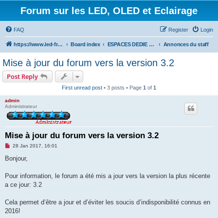
Forum sur les LED, OLED et Eclairage
FAQ
Register
Login
https://www.led-fr.net
Board index
ESPACES DEDIE AUX MEMBRES
Annonces du staff
Mise à jour du forum vers la version 3.2
Post Reply
First unread post
• 3 posts • Page
1
of
1
admin
Administrateur
Mise à jour du forum vers la version 3.2
U
28 Jan 2017, 16:01
n
r
Bonjour,
e
a
d
Pour information, le forum a été mis a jour vers la version la plus récente
p
a ce jour: 3.2
o
s
t
Cela permet d’être a jour et d’éviter les soucis d’indisponibilité connus en
2016!