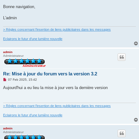
Bonne navigation,
L'admin
> Règles concernant l'insertion de liens publicitaires dans les messages
Eclairons le futur d'une lumière nouvelle
admin
Administrateur
Re: Mise à jour du forum vers la version 3.2
U
07 Feb 2025, 15:42
n
r
Aujourd'hui a eu lieu la mise à jour vers la dernière version
e
a
d
p
o
> Règles concernant l'insertion de liens publicitaires dans les messages
s
t
Eclairons le futur d'une lumière nouvelle
admin
Administrateur