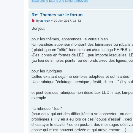
Eclairons le futur d'une lumière nouvelle
Re: Themes sur le forum
U
by
zeltron
»
29 Jan 2017, 18:42
n
r
Bonjour,
e
a
d
pour les thèmes, apparences, je verrais bien
p
-Un bandeau supérieur montrant des luminaires ou rubans
o
s
( plutot que ce "bête" fond bleu uni avec le logo PHPBB )
t
-Des icones en formes de LED , peu importe lesquelles, L
(au lieu de simples points, ou de ronds avec des lignes, o
pour les rubriques
Celles existant déja me sembles adaptées et suffisantes , ce
-Une rubrique "éclairage scénique , festif, disco ..." (il y
et peut être des rubriques non dédié aux LED ni aux lampes d
exemple :
-la rubrique "Test"
(pour ceux qui ont des difficultées a se connecter , ou des d
problèmes si il y en a eu lors de ces "coups d'essai" , ceci
d' essayer le clavier ! ou en postant des messages décriv
chose qui m'est souvent arrivée et qui arrive encore ...)