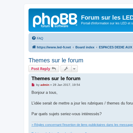
Forum sur les LED
Portail d'information sur les LED et
FAQ
https://www.led-fr.net
Board index
ESPACES DEDIE AU
Themes sur le forum
Post Reply
Themes sur le forum
U
by
admin
»
28 Jan 2017, 19:54
n
r
Bonjour a tous,
e
a
d
L’idée serait de mettre a jour les rubriques / themes du for
p
o
s
Par quels sujets seriez-vous intéressés?
t
> Règles concernant l'insertion de liens publicitaires dans les messag