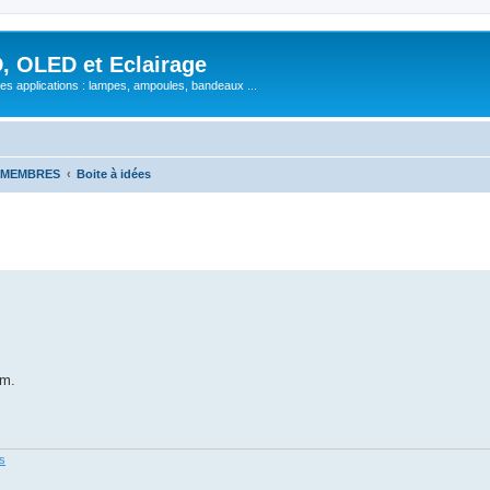
, OLED et Eclairage
 ses applications : lampes, ampoules, bandeaux ...
X MEMBRES
Boite à idées
um.
es