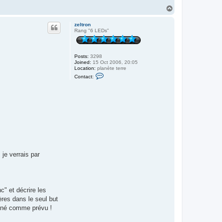
d
T
m
o
i
p
n
zeltron
Rang "6 LEDs"
Posts:
3298
Joined:
15 Oct 2006, 20:05
Location:
planète terre
C
Contact:
o
n
t
a
c
t
z
e
l
t
r
o
n
 je verrais par
c" et décrire les
ères dans le seul but
onné comme prévu !