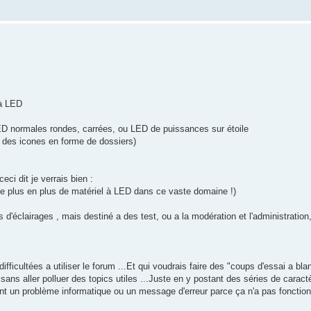
 à LED
ED normales rondes, carrées, ou LED de puissances sur étoile
u des icones en forme de dossiers)
ci dit je verrais bien :
 a de plus en plus de matériel à LED dans ce vaste domaine !)
'éclairages , mais destiné a des test, ou a la modération et l'administration,
ifficultées a utiliser le forum ...Et qui voudrais faire des "coups d'essai a blan
 sans aller polluer des topics utiles ...Juste en y postant des séries de caract
ant un problème informatique ou un message d'erreur parce ça n'a pas foncti