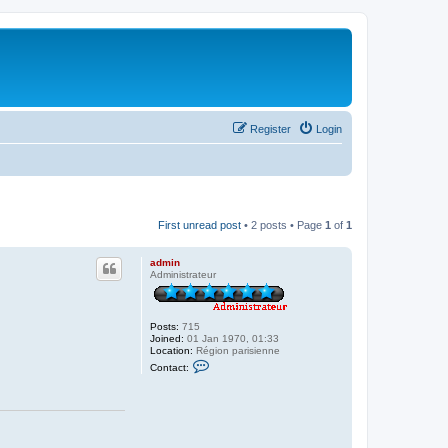
Register
Login
First unread post
• 2 posts • Page
1
of
1
admin
Administrateur
Posts:
715
Joined:
01 Jan 1970, 01:33
Location:
Région parisienne
C
Contact:
o
n
t
a
c
t
a